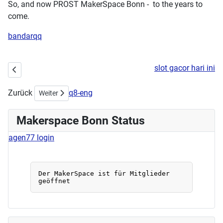
So, and now PROST MakerSpace Bonn - to the years to
come.
bandarqq
slot gacor hari ini
Vorheriger Beitrag: Sommer of Solar Love - Fortsetzung
Zurück
q8-eng
Nächster Beitrag: FROHES NEUES JAHR 2022!
Weiter
Makerspace Bonn Status
agen77 login