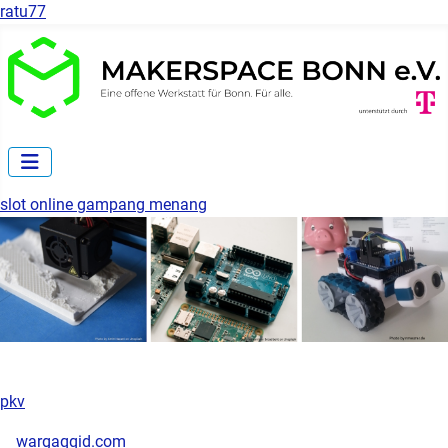
ratu77
slot online gampang menang
pkv
wargaqqid.com