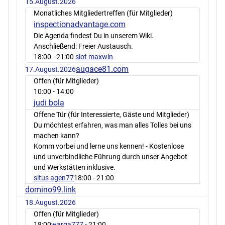
15.August.2026
Monatliches Mitgliedertreffen (für Mitglieder)
inspectionadvantage.com
Die Agenda findest Du in unserem Wiki.
Anschließend: Freier Austausch.
18:00
- 21:00
slot maxwin
augace81.com
17.August.2026
Offen (für Mitglieder)
10:00
- 14:00
judi bola
Offene Tür (für Interessierte, Gäste und Mitglieder)
Du möchtest erfahren, was man alles Tolles bei uns
machen kann?
Komm vorbei und lerne uns kennen! - Kostenlose
und unverbindliche Führung durch unser Angebot
und Werkstätten inklusive.
situs agen77
18:00
- 21:00
domino99.link
18.August.2026
Offen (für Mitglieder)
18:00
warga777
- 21:00