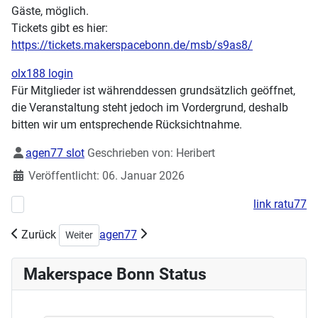
Gäste, möglich.
Tickets gibt es hier:
https://tickets.makerspacebonn.de/msb/s9as8/
olx188 login
Für Mitglieder ist währenddessen grundsätzlich geöffnet,
die Veranstaltung steht jedoch im Vordergrund, deshalb
bitten wir um entsprechende Rücksichtnahme.
Details
agen77 slot
Geschrieben von:
Heribert
Veröffentlicht: 06. Januar 2026
link ratu77
Vorheriger Beitrag: Workshop Grundlagen CNC-Fräse / Einweisung Ye
Zurück
agen77
Nächster Beitrag: Workshop Seifenherstellung neuer Term
Weiter
Makerspace Bonn Status