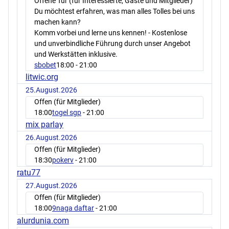
Offene Tür (für Interessierte, Gäste und Mitglieder)
Du möchtest erfahren, was man alles Tolles bei uns
machen kann?
Komm vorbei und lerne uns kennen! - Kostenlose
und unverbindliche Führung durch unser Angebot
und Werkstätten inklusive.
sbobet
18:00
- 21:00
litwic.org
25.August.2026
Offen (für Mitglieder)
18:00
togel sgp
- 21:00
mix parlay
26.August.2026
Offen (für Mitglieder)
18:30
pokerv
- 21:00
ratu77
27.August.2026
Offen (für Mitglieder)
18:00
9naga daftar
- 21:00
alurdunia.com