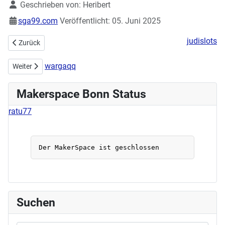
Details
Geschrieben von:
Heribert
sga99.com
Veröffentlicht: 05. Juni 2025
judislots
Vorheriger Beitrag: Handarbeitstreff am 05.07.2025
Zurück
wargaqq
Nächster Beitrag: Home Assistant Jam Session
Weiter
Makerspace Bonn Status
ratu77
Suchen