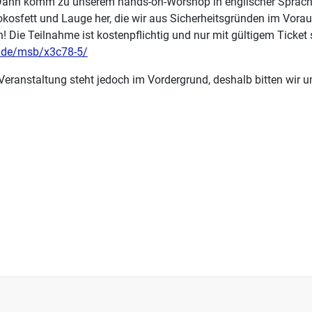
rd? Dann komm zu unserem hands-on-Worshop in englischer Spra
Kokosfett und Lauge her, die wir aus Sicherheitsgründen im Vorau
Die Teilnahme ist kostenpflichtig und nur mit gültigem Ticket s
n.de/msb/x3c78-5/
e Veranstaltung steht jedoch im Vordergrund, deshalb bitten wi
d Technikkompetenz
erk