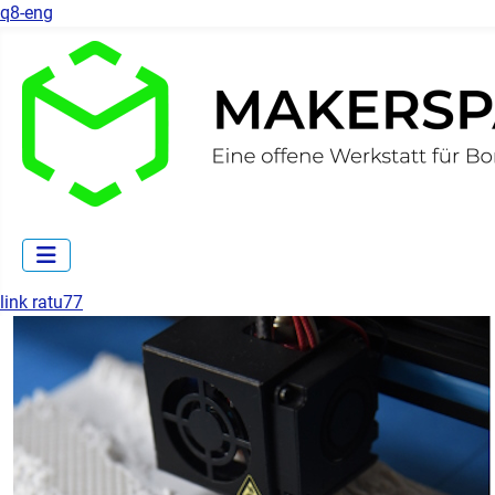
q8-eng
link ratu77