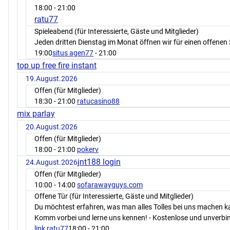
18:00
- 21:00
ratu77
Spieleabend (für Interessierte, Gäste und Mitglieder)
Jeden dritten Dienstag im Monat öffnen wir für einen offenen 
19:00
situs agen77
- 21:00
top up free fire instant
19.August.2026
Offen (für Mitglieder)
18:30
- 21:00
ratucasino88
mix parlay
20.August.2026
Offen (für Mitglieder)
18:00
- 21:00
pokerv
jnt188 login
24.August.2026
Offen (für Mitglieder)
10:00
- 14:00
sofarawayguys.com
Offene Tür (für Interessierte, Gäste und Mitglieder)
Du möchtest erfahren, was man alles Tolles bei uns machen 
Komm vorbei und lerne uns kennen! - Kostenlose und unverbin
link ratu77
18:00
- 21:00