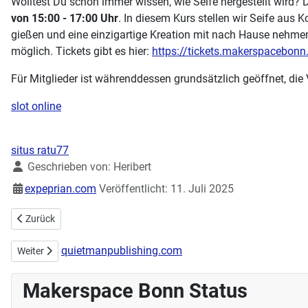
Wolltest Du schon immer wissen, wie Seife hergestellt wi
von 15:00 - 17:00 Uhr
. In diesem Kurs stellen wir Seife aus 
gießen und eine einzigartige Kreation mit nach Hause nehmen! 
möglich. Tickets gibt es hier:
https://tickets.makerspacebon
Für Mitglieder ist währenddessen grundsätzlich geöffnet, di
slot online
situs ratu77
Details
Geschrieben von:
Heribert
expeprian.com
Veröffentlicht: 11. Juli 2025
Vorheriger Beitrag: Umfangreiche Buchspende stärkt Know-How un
Zurück
quietmanpublishing.com
Nächster Beitrag: Collective Neurogenisis - Community-Textilkunstw
Weiter
Makerspace Bonn Status