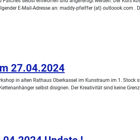
tches selbst entworfen und angefertigt werden. Der Kurs kostet
olgender E-Mail-Adresse an: maddy-pfeiffer (at) outloook.com . 
am 27.04.2024
shop in alten Rathaus Oberkassel im Kunstraum im 1. Stock sta
tenanhänger selbst disignen. Der Kreativität sind keine Grenz