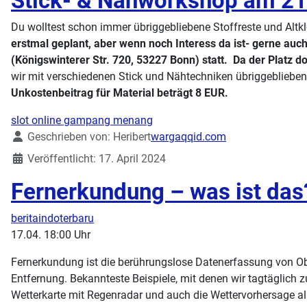
Stick- & Nähworkshop am 21
Du wolltest schon immer übriggebliebene Stoffreste und Alt
erstmal geplant, aber wenn noch Interess da ist- gerne au
(Königswinterer Str. 720, 53227 Bonn)
statt.
Da der Platz d
wir mit verschiedenen Stick und Nähtechniken übriggebliebe
Unkostenbeitrag für Material beträgt 8 EUR.
slot online gampang menang
Details
Geschrieben von:
Heribert
wargaqqid.com
Veröffentlicht: 17. April 2024
Fernerkundung – was ist das
beritaindoterbaru
17.04. 18:00 Uhr
Fernerkundung ist die berührungslose Datenerfassung von Ob
Entfernung. Bekannteste Beispiele, mit denen wir tagtäglich zu
Wetterkarte mit Regenradar und auch die Wettervorhersage als