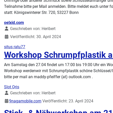
Ohrringe oder anderer Schmuck sowie Schlüsselanhänger und Pa
Teilnahme bitte per Mail anmelden. Bitte meldet euch unter f
statt: Königswinterer Str. 720, 53227 Bonn
Details
oelxid.com
Geschrieben von:
Heribert
Veröffentlicht: 30. April 2024
situs ratu77
Workshop Schrumpfplastik 
Am Samstag den 27.04 findet um 17:00 bis 19:00 Uhr ein Work
Workshop werdenwir mit Schrumpfplastik schöne Schlüssel/Ket
bitte per mail an maddy-pfeiffer (at) outlook.com .
Slot Qris
Details
Geschrieben von:
Heribert
9nagamobile.com
Veröffentlicht: 23. April 2024