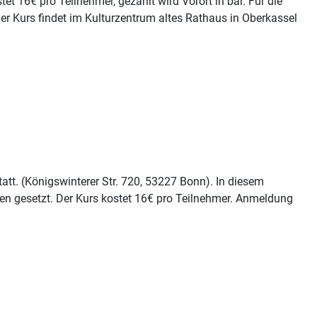
 16€ pro Teilnehmer, gezahlt wird Vorort in bar. Für die
Der Kurs findet im Kulturzentrum altes Rathaus in Oberkassel
tt. (Königswinterer Str. 720, 53227 Bonn). In diesem
en gesetzt. Der Kurs kostet 16€ pro Teilnehmer. Anmeldung