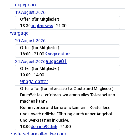
expeprian
19.August.2026
Offen (für Mitglieder)
18:30
applenewss
- 21:00
wargaqq
20.August.2026
Offen (für Mitglieder)
18:00
- 21:00
9naga daftar
augace81
24.August.2026
Offen (für Mitglieder)
10:00
- 14:00
9naga daftar
Offene Tür (für Interessierte, Gäste und Mitglieder)
Du möchtest erfahren, was man alles Tolles bei uns
machen kann?
Komm vorbei und lerne uns kennen! - Kostenlose
und unverbindliche Führung durch unser Angebot
und Werkstätten inklusive.
18:00
domino99.link
- 21:00
zusterschapcollective.com