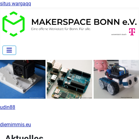
situs wargaqq
udin88
diemimmis.eu
Aktuelles