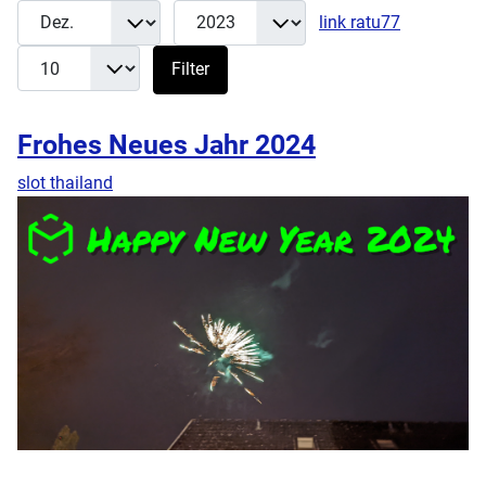
Monat
Jahr
Anzeige #
Filter
link ratu77
Filter
Frohes Neues Jahr 2024
slot thailand