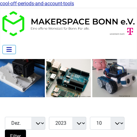
cool-off-periods-and-account-tools
Monat
Jahr
Anzeige #
Filter
Filter