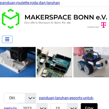
panduan-roulette-roda-dan-taruhan
Monat
Filter
panduan-taruhan-esports-untuk-
Jahr
Anzeige #
pemula
Filter