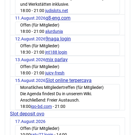
und Werkstätten inklusive.
18:00
- 21:00
judislots.net
q8-eng.com
11.August.2026
Offen (für Mitglieder)
18:00
- 21:00
alurdunia
9naga login
12.August.2026
Offen (für Mitglieder)
18:30
- 21:00
jnt188 login
mix parlay
13.August.2026
Offen (für Mitglieder)
18:00
- 21:00
juicy-fresh
Slot online terpercaya
15.August.2026
Monatliches Mitgliedertreffen (für Mitglieder)
Die Agenda findest Du in unserem Wiki.
Anschließend: Freier Austausch.
18:00
igo-bd.com
- 21:00
Slot deposit ovo
17.August.2026
Offen (für Mitglieder)
10:00
ratu77 login
- 14:00