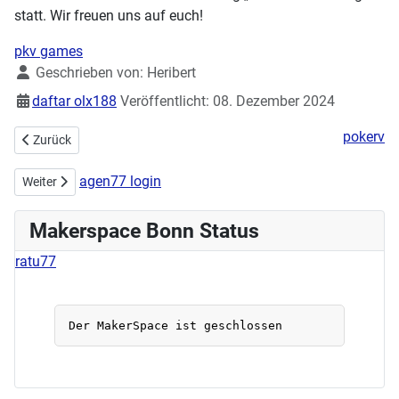
statt. Wir freuen uns auf euch!
pkv games
Details
Geschrieben von:
Heribert
daftar olx188
Veröffentlicht: 08. Dezember 2024
pokerv
Vorheriger Beitrag: Workshops zur Demystifizierung IT
Zurück
agen77 login
Nächster Beitrag: GEM-einsam – Das Gesellschaftsspiele-Event im 
Weiter
Makerspace Bonn Status
ratu77