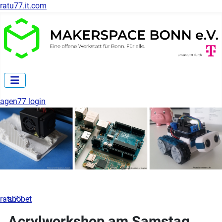
ratu77.it.com
agen77 login
ratu77
sbobet
Acrylworkshop am Samstag,