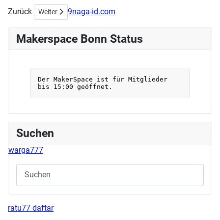
Zurück
9naga-id.com
Nächster Beitrag: Stick/Nähworkshop am 05.05.2024
Weiter
Makerspace Bonn Status
Suchen
warga777
ratu77 daftar