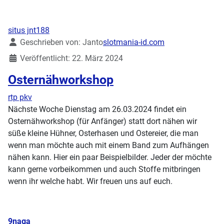
situs jnt188
Details
Geschrieben von:
Janto
slotmania-id.com
Veröffentlicht: 22. März 2024
Osternähworkshop
rtp pkv
Nächste Woche Dienstag am 26.03.2024 findet ein
Osternähworkshop (für Anfänger) statt dort nähen wir
süße kleine Hühner, Osterhasen und Ostereier, die man
wenn man möchte auch mit einem Band zum Aufhängen
nähen kann. Hier ein paar Beispielbilder. Jeder der möchte
kann gerne vorbeikommen und auch Stoffe mitbringen
wenn ihr welche habt. Wir freuen uns auf euch.
Details
9naga