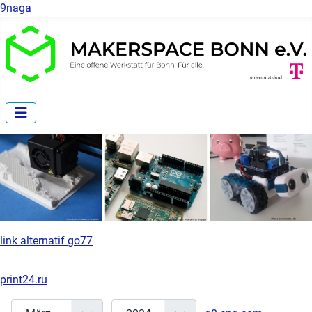
9naga
link alternatif go77
print24.ru
Monat
Jahr
Anzeige 
Filter