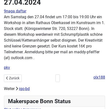
27.04.2024
9naga daftar
Am Samstag den 27.04 findet um 17:00 bis 19:00 Uhr ein
Workshop in alten Rathaus Oberkassel im Kunstraum im 1.
Stock statt. (Königswinterer Str. 720, 53227 Bonn). In
diesem Workshop werdenwir mit Schrumpfplastik schöne
Schlüssel/Kettenanhänger selbst disignen. Der Kreativität
sind keine Grenzen gesetzt. Der Kurs kostet 16€ pro
Teilnehmer. Anmeldung bitte per mail an maddy-pfeiffer
(at) outlook.com .
pkv
olx188
Vorheriger Beitrag: Aktuelle Workshops am 01.05.2024
Nächster Beitrag: Handarbeitstre
Zurück
Weiter
igo-bd
Makerspace Bonn Status