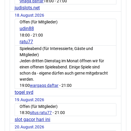
9naga daftar
18:00
- 21:00
judislots.net
18.August.2026
Offen (für Mitglieder)
udin88
18:00
- 21:00
ratu77
Spieleabend (für Interessierte, Gäste und
Mitglieder)
Jeden dritten Dienstag im Monat öffnen wir für
einen offenen Spieleabend. Einige Spiele sind
schon da - eigene dürfen auch gerne mitgebracht
werden.
19:00
wargaqq daftar
- 21:00
togel syd
19.August.2026
Offen (für Mitglieder)
18:30
situs ratu77
- 21:00
slot gacor hari ini
20.August.2026