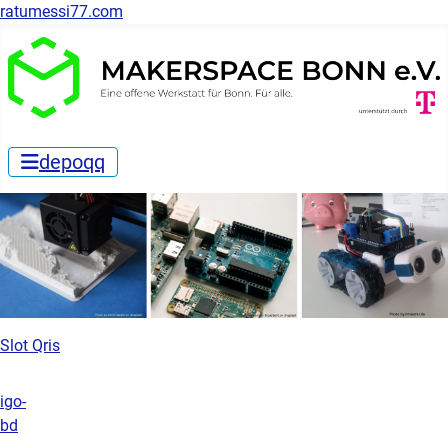
ratumessi77.com
depoqq
Slot Qris
igo-
bd