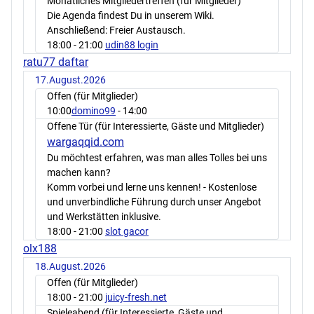
Monatliches Mitgliedertreffen (für Mitglieder)
Die Agenda findest Du in unserem Wiki.
Anschließend: Freier Austausch.
18:00
- 21:00
udin88 login
ratu77 daftar
17.August.2026
Offen (für Mitglieder)
10:00
domino99
- 14:00
Offene Tür (für Interessierte, Gäste und Mitglieder)
wargaqqid.com
Du möchtest erfahren, was man alles Tolles bei uns
machen kann?
Komm vorbei und lerne uns kennen! - Kostenlose
und unverbindliche Führung durch unser Angebot
und Werkstätten inklusive.
18:00
- 21:00
slot gacor
olx188
18.August.2026
Offen (für Mitglieder)
18:00
- 21:00
juicy-fresh.net
Spieleabend (für Interessierte, Gäste und