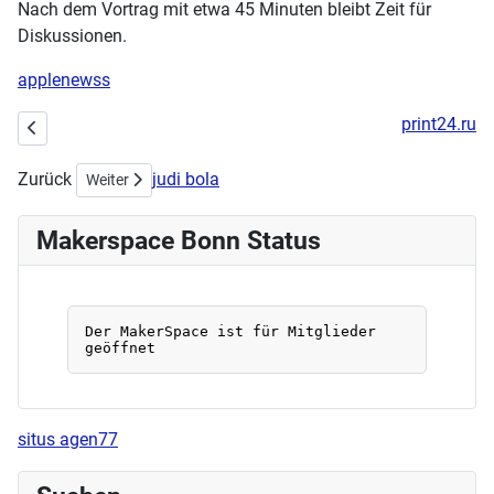
Nach dem Vortrag mit etwa 45 Minuten bleibt Zeit für
Diskussionen.
applenewss
print24.ru
Vorheriger Beitrag: Stick- & Nähworkshop am 21.04.2024 Update !
Zurück
judi bola
Nächster Beitrag: Fernerkundung, Was ist das? Erdbeobachtu
Weiter
Makerspace Bonn Status
situs agen77