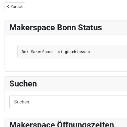
Vorheriger Beitrag: MakeCityBonn Hackathon
Zurück
Makerspace Bonn Status
Suchen
Makerspace Öffnungszeiten