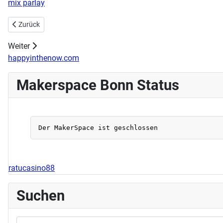
mix parlay
Vorheriger Beitrag: Handarbeitstreff 07.05.2023 11:00 - 15:00 Uhr
Zurück
Weiter
happyinthenow.com
Makerspace Bonn Status
ratucasino88
Suchen