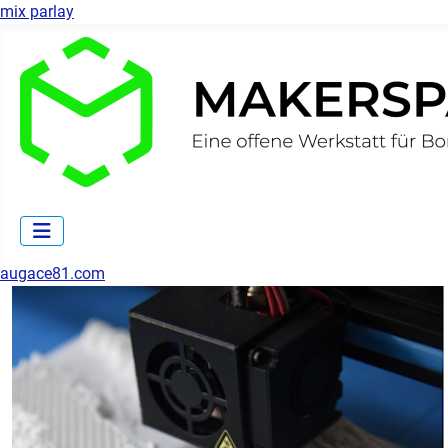
mix parlay
augace81.com