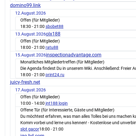
domino99.link
12.August.2026
Offen (für Mitglieder)
18:30
- 21:00
sbobet88
olx188
13.August.2026
Offen (für Mitglieder)
18:00
- 21:00
ratu88
inspectionadvantage.com
15.August.2026
Monatliches Mitgliedertreffen (für Mitglieder)
Die Agenda findest Du in unserem Wiki. Anschließend: Freier 
18:00
- 21:00
print24.ru
juicy-fresh.net
17.August.2026
Offen (für Mitglieder)
10:00
- 14:00
jnt188 login
Offene Tür (für Interessierte, Gäste und Mitglieder)
Du möchtest erfahren, was man alles Tolles bei uns machen 
Komm vorbei und lerne uns kennen! - Kostenlose und unverbin
slot gacor
18:00
- 21:00
igo-bd.com