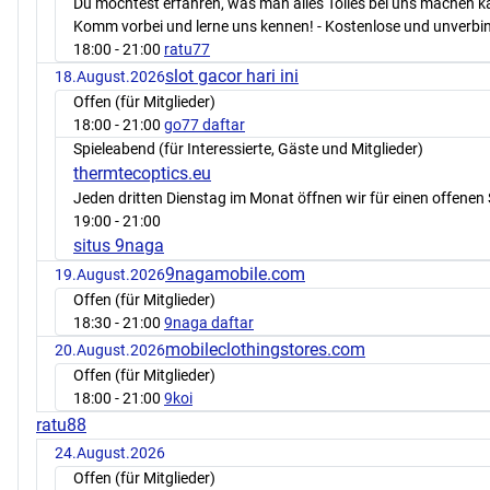
Du möchtest erfahren, was man alles Tolles bei uns machen 
Komm vorbei und lerne uns kennen! - Kostenlose und unverbin
18:00
- 21:00
ratu77
slot gacor hari ini
18.August.2026
Offen (für Mitglieder)
18:00
- 21:00
go77 daftar
Spieleabend (für Interessierte, Gäste und Mitglieder)
thermtecoptics.eu
Jeden dritten Dienstag im Monat öffnen wir für einen offenen 
19:00
- 21:00
situs 9naga
9nagamobile.com
19.August.2026
Offen (für Mitglieder)
18:30
- 21:00
9naga daftar
mobileclothingstores.com
20.August.2026
Offen (für Mitglieder)
18:00
- 21:00
9koi
ratu88
24.August.2026
Offen (für Mitglieder)