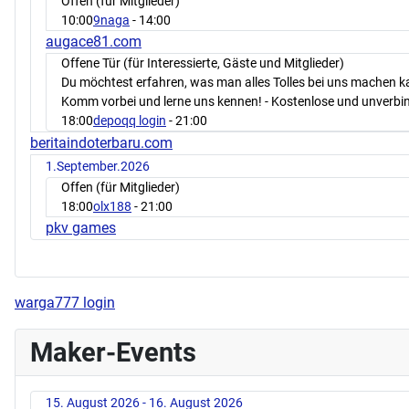
Offen (für Mitglieder)
10:00
9naga
- 14:00
augace81.com
Offene Tür (für Interessierte, Gäste und Mitglieder)
Du möchtest erfahren, was man alles Tolles bei uns machen 
Komm vorbei und lerne uns kennen! - Kostenlose und unverbin
18:00
depoqq login
- 21:00
beritaindoterbaru.com
1.September.2026
Offen (für Mitglieder)
18:00
olx188
- 21:00
pkv games
warga777 login
Maker-Events
15. August 2026 - 16. August 2026