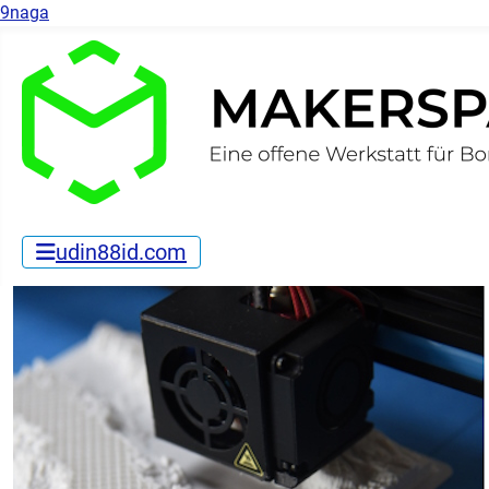
9naga
udin88id.com