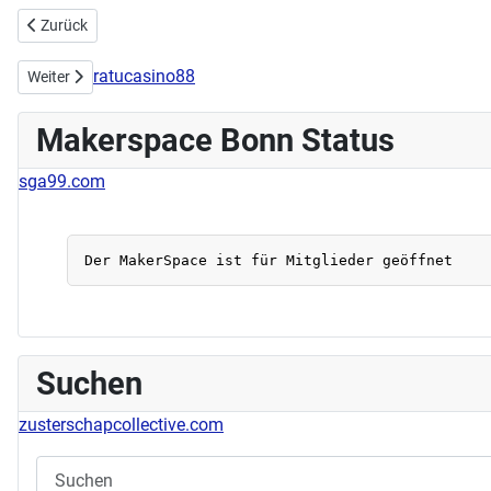
Vorheriger Beitrag: 2. IoT Workshop erfolgreich beeendet
Zurück
ratucasino88
Nächster Beitrag: Workshops: "Internet of Things" selber makern
Weiter
Makerspace Bonn Status
sga99.com
Suchen
zusterschapcollective.com