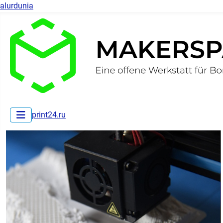
alurdunia
print24.ru