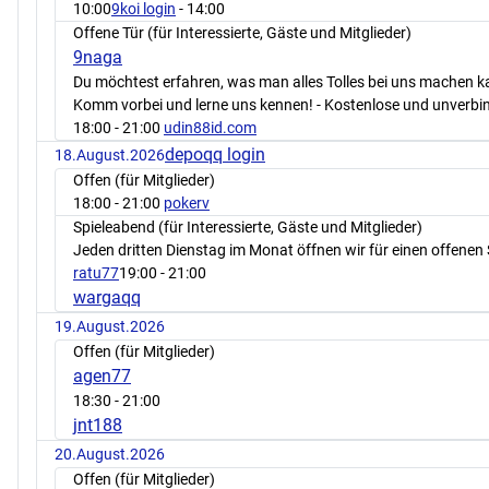
10:00
9koi login
- 14:00
Offene Tür (für Interessierte, Gäste und Mitglieder)
9naga
Du möchtest erfahren, was man alles Tolles bei uns machen 
Komm vorbei und lerne uns kennen! - Kostenlose und unverbin
18:00
- 21:00
udin88id.com
depoqq login
18.August.2026
Offen (für Mitglieder)
18:00
- 21:00
pokerv
Spieleabend (für Interessierte, Gäste und Mitglieder)
Jeden dritten Dienstag im Monat öffnen wir für einen offenen 
ratu77
19:00
- 21:00
wargaqq
19.August.2026
Offen (für Mitglieder)
agen77
18:30
- 21:00
jnt188
20.August.2026
Offen (für Mitglieder)