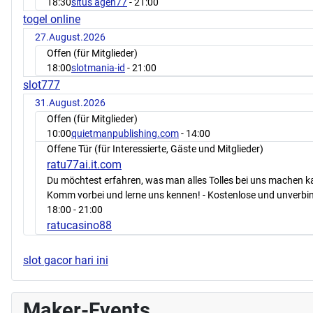
18:30
situs agen77
- 21:00
togel online
27.August.2026
Offen (für Mitglieder)
18:00
slotmania-id
- 21:00
slot777
31.August.2026
Offen (für Mitglieder)
10:00
quietmanpublishing.com
- 14:00
Offene Tür (für Interessierte, Gäste und Mitglieder)
ratu77ai.it.com
Du möchtest erfahren, was man alles Tolles bei uns machen 
Komm vorbei und lerne uns kennen! - Kostenlose und unverbin
18:00
- 21:00
ratucasino88
slot gacor hari ini
Maker-Events