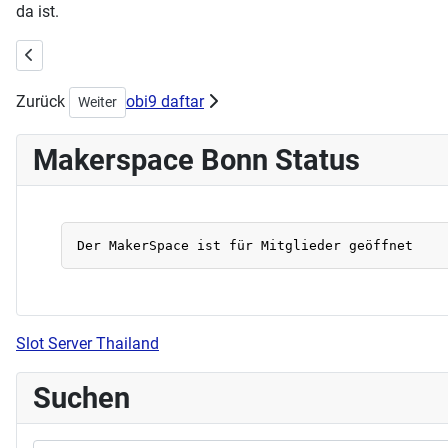
da ist.
Vorheriger Beitrag: Handarbeitstreff am 04.09.2022
Zurück
obi9 daftar
Nächster Beitrag: Schlauer Textil Sammelcontainer
Weiter
Makerspace Bonn Status
Slot Server Thailand
Suchen