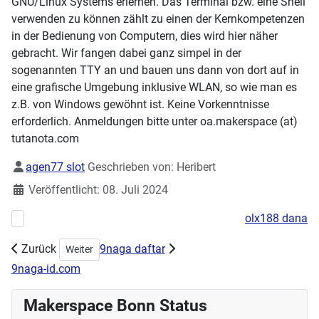
GNU/Linux Systems erlernen. Das Terminal bzw. eine Shell
verwenden zu können zählt zu einen der Kernkompetenzen
in der Bedienung von Computern, dies wird hier näher
gebracht. Wir fangen dabei ganz simpel in der
sogenannten TTY an und bauen uns dann von dort auf in
eine grafische Umgebung inklusive WLAN, so wie man es
z.B. von Windows gewöhnt ist. Keine Vorkenntnisse
erforderlich. Anmeldungen bitte unter oa.makerspace (at)
tutanota.com
Details
agen77 slot
Geschrieben von:
Heribert
Veröffentlicht: 08. Juli 2024
olx188 dana
Vorheriger Beitrag: Handarbeitstreff am 06.10 10:00 - 14:00
Zurück
9naga daftar
Nächster Beitrag: Workshop Schmuck und Patches am 2
Weiter
9naga-id.com
Makerspace Bonn Status