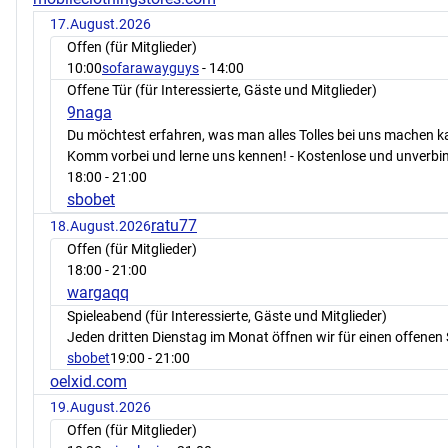
17.August.2026
Offen (für Mitglieder)
10:00
sofarawayguys
- 14:00
Offene Tür (für Interessierte, Gäste und Mitglieder)
9naga
Du möchtest erfahren, was man alles Tolles bei uns machen 
Komm vorbei und lerne uns kennen! - Kostenlose und unverbin
18:00
- 21:00
sbobet
ratu77
18.August.2026
Offen (für Mitglieder)
18:00
- 21:00
wargaqq
Spieleabend (für Interessierte, Gäste und Mitglieder)
Jeden dritten Dienstag im Monat öffnen wir für einen offenen 
sbobet
19:00
- 21:00
oelxid.com
19.August.2026
Offen (für Mitglieder)