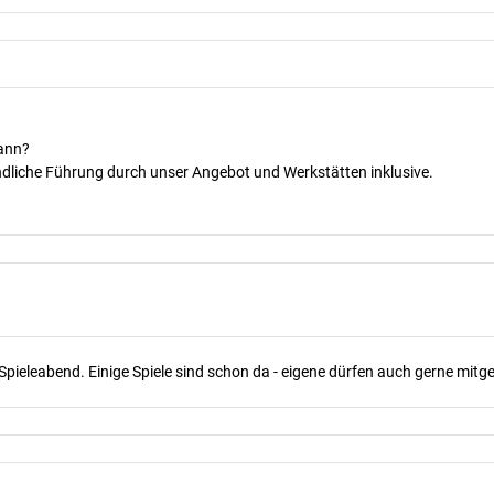
kann?
dliche Führung durch unser Angebot und Werkstätten inklusive.
Spieleabend. Einige Spiele sind schon da - eigene dürfen auch gerne mit