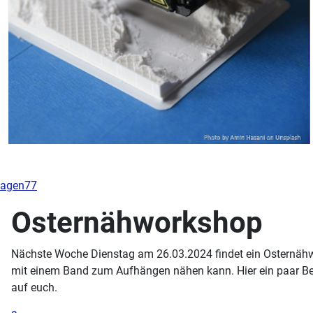
agen77
Osternähworkshop
Nächste Woche Dienstag am 26.03.2024 findet ein Osternähwo
mit einem Band zum Aufhängen nähen kann. Hier ein paar Bei
auf euch.