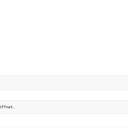
Satellit