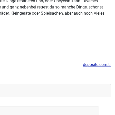
tte Dinge reparieren und/oder Upcyceln kann. Diverses
e und ganz nebenbei rettest du so manche Dinge, schonst
räder, Kleingeräte oder Spielsachen, aber auch noch Vieles
deposite.com.tr
t Home Konzepte