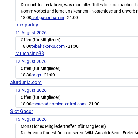
Du möchtest erfahren, was man alles Tolles bei uns machen 
Komm vorbei und lerne uns kennen! - Kostenlose und unverbin
18:00
slot gacor hari ini
- 21:00
mix parlay
11.August.2026
Offen (für Mitglieder)
18:00
tebakskorku.com
- 21:00
ratucasino88
12.August.2026
Offen (für Mitglieder)
18:30
oriqs
- 21:00
alurdunia.com
13.August.2026
Offen (für Mitglieder)
18:00
escueladinamicateatral.com
- 21:00
Slot Gacor
15.August.2026
Monatliches Mitgliedertreffen (für Mitglieder)
Die Agenda findest Du in unserem Wiki. Anschließend: Freier 