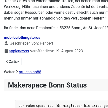
"Repair Cafes sind ehrenamtliche Treffen, bei denen man all
Werkzeug, Nähmaschinen und anderes Zubehör ist dort vorhan
dabei sogar Ressourcen oder vermeidest vielleicht auch nur ma
mehr und immer nur abhängig von den verfügbaren Helfern."
Ihr findet das neue Repaircafe in 53225 Bonn , An St. Josef 1
Details
mobileclothingstores
Geschrieben von:
Heribert
applenewss
Veröffentlicht: 19. August 2023
Vorheriger Beitrag: KUNST & MAKING „WORTE WORDS“
Zurück
Weiter
ratucasino88
Makerspace Bonn Status