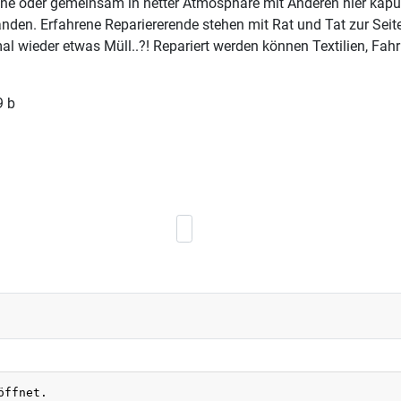
eine oder gemeinsam in netter Atmosphäre mit Anderen hier kapu
den. Erfahrene Repariererende stehen mit Rat und Tat zur Seit
l wieder etwas Müll..?! Repariert werden können Textilien, Fahr
9 b
Nächster Beitrag: Vortragsreihe Smar