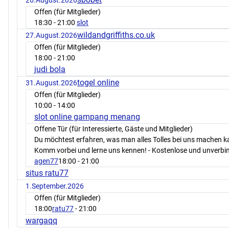
26.August.2026
Offen (für Mitglieder)
18:30
- 21:00
slot
wildandgriffiths.co.uk
27.August.2026
Offen (für Mitglieder)
18:00
- 21:00
judi bola
togel online
31.August.2026
Offen (für Mitglieder)
10:00
- 14:00
slot online gampang menang
Offene Tür (für Interessierte, Gäste und Mitglieder)
Du möchtest erfahren, was man alles Tolles bei uns machen 
Komm vorbei und lerne uns kennen! - Kostenlose und unverbin
agen77
18:00
- 21:00
situs ratu77
1.September.2026
Offen (für Mitglieder)
18:00
ratu77
- 21:00
wargaqq