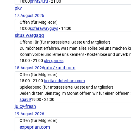
18:00
print24.ru
- 21:00
pkv
17.August.2026
Offen (für Mitglieder)
10:00
sofarawayguys
- 14:00
situs wargaqq
Offene Tür (für Interessierte, Gäste und Mitglieder)
Du möchtest erfahren, was man alles Tolles bei uns machen 
Komm vorbei und lerne uns kennen! - Kostenlose und unverbin
18:00
- 21:00
pkv games
ratu77ai.it.com
18.August.2026
Offen (für Mitglieder)
18:00
- 21:00
beritaindoterbaru.com
Spieleabend (für Interessierte, Gäste und Mitglieder)
Jeden dritten Dienstag im Monat öffnen wir für einen offenen 
sga99
19:00
- 21:00
juicy-fresh
19.August.2026
Offen (für Mitglieder)
expeprian.com