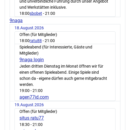
und unverbindliche Führung durch unser Angebot
und Werkstätten inklusive.
18:00
sbobet
- 21:00
9naga
18.August.2026
Offen (für Mitglieder)
18:00
ratu88
- 21:00
Spieleabend (für Interessierte, Gäste und
Mitglieder)
9naga login
Jeden dritten Dienstag im Monat öffnen wir für
einen offenen Spieleabend. Einige Spiele sind
schon da - eigene dürfen auch gerne mitgebracht
werden.
19:00
- 21:00
agen77id.com
19.August.2026
Offen (für Mitglieder)
situs ratu77
18:30
- 21:00