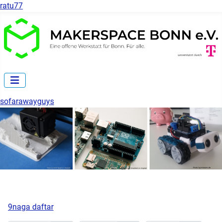
ratu77
sofarawayguys
9naga daftar