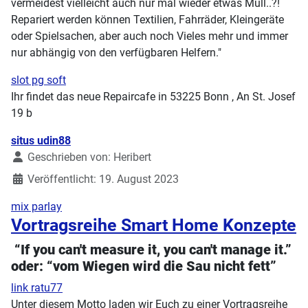
vermeidest vielleicht auch nur mal wieder etwas Müll..?!
Repariert werden können Textilien, Fahrräder, Kleingeräte
oder Spielsachen, aber auch noch Vieles mehr und immer
nur abhängig von den verfügbaren Helfern."
slot pg soft
Ihr findet das neue Repaircafe in 53225 Bonn , An St. Josef
19 b
Details
situs udin88
Geschrieben von:
Heribert
Veröffentlicht: 19. August 2023
mix parlay
Vortragsreihe Smart Home Konzepte
“If you can't measure it, you can't manage it.”
oder: “vom Wiegen wird die Sau nicht fett”
link ratu77
Unter diesem Motto laden wir Euch zu einer Vortragsreihe