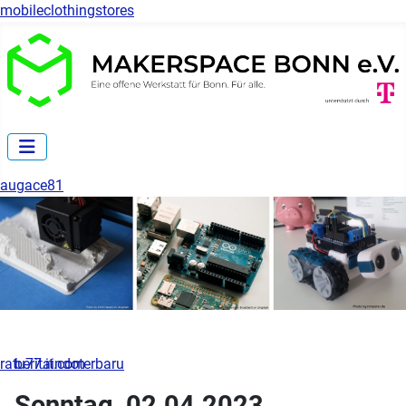
mobileclothingstores
augace81
ratu77.it.com
beritaindoterbaru
Sonntag, 02.04.2023