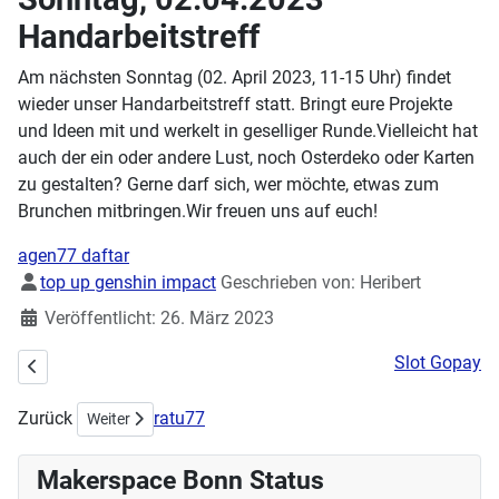
Handarbeitstreff
Am nächsten Sonntag (02. April 2023, 11-15 Uhr) findet
wieder unser Handarbeitstreff statt. Bringt eure Projekte
und Ideen mit und werkelt in geselliger Runde.Vielleicht hat
auch der ein oder andere Lust, noch Osterdeko oder Karten
zu gestalten? Gerne darf sich, wer möchte, etwas zum
Brunchen mitbringen.Wir freuen uns auf euch!
agen77 daftar
Details
top up genshin impact
Geschrieben von:
Heribert
Veröffentlicht: 26. März 2023
Slot Gopay
Vorheriger Beitrag: Fröhliche Weihnachten 2023
Zurück
ratu77
Nächster Beitrag: Sommer of Solar Love - Fortsetzung
Weiter
Makerspace Bonn Status