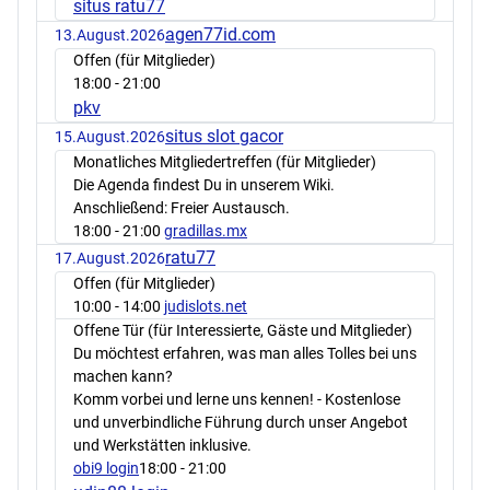
situs ratu77
agen77id.com
13.August.2026
Offen (für Mitglieder)
18:00
- 21:00
pkv
situs slot gacor
15.August.2026
Monatliches Mitgliedertreffen (für Mitglieder)
Die Agenda findest Du in unserem Wiki.
Anschließend: Freier Austausch.
18:00
- 21:00
gradillas.mx
ratu77
17.August.2026
Offen (für Mitglieder)
10:00
- 14:00
judislots.net
Offene Tür (für Interessierte, Gäste und Mitglieder)
Du möchtest erfahren, was man alles Tolles bei uns
machen kann?
Komm vorbei und lerne uns kennen! - Kostenlose
und unverbindliche Führung durch unser Angebot
und Werkstätten inklusive.
obi9 login
18:00
- 21:00