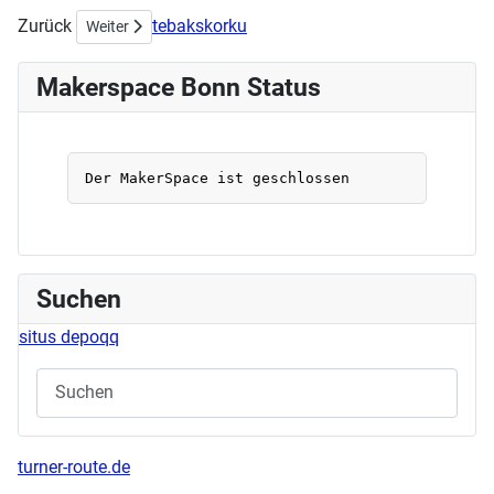
Zurück
tebakskorku
Nächster Beitrag: Acrylworkshop am Samstag, den 11.05.2
Weiter
Makerspace Bonn Status
Suchen
situs depoqq
turner-route.de