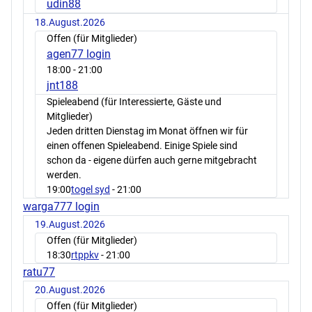
udin88
18.August.2026
Offen (für Mitglieder)
agen77 login
18:00
- 21:00
jnt188
Spieleabend (für Interessierte, Gäste und
Mitglieder)
Jeden dritten Dienstag im Monat öffnen wir für
einen offenen Spieleabend. Einige Spiele sind
schon da - eigene dürfen auch gerne mitgebracht
werden.
19:00
togel syd
- 21:00
warga777 login
19.August.2026
Offen (für Mitglieder)
18:30
rtppkv
- 21:00
ratu77
20.August.2026
Offen (für Mitglieder)