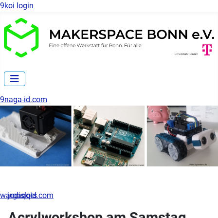
9koi login
9naga-id.com
wargaqqid.com
judislots
Acrylworkshop am Samstag,