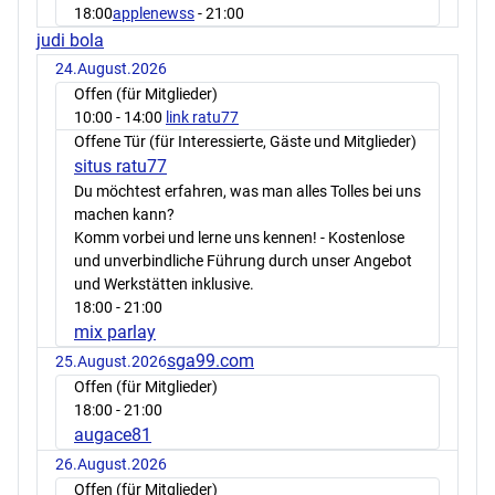
18:00
applenewss
- 21:00
judi bola
24.August.2026
Offen (für Mitglieder)
10:00
- 14:00
link ratu77
Offene Tür (für Interessierte, Gäste und Mitglieder)
situs ratu77
Du möchtest erfahren, was man alles Tolles bei uns
machen kann?
Komm vorbei und lerne uns kennen! - Kostenlose
und unverbindliche Führung durch unser Angebot
und Werkstätten inklusive.
18:00
- 21:00
mix parlay
sga99.com
25.August.2026
Offen (für Mitglieder)
18:00
- 21:00
augace81
26.August.2026
Offen (für Mitglieder)