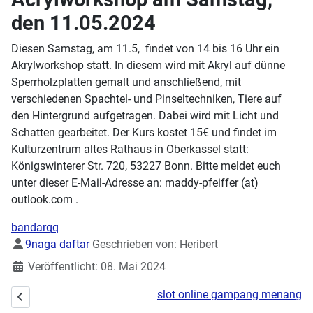
den 11.05.2024
Diesen Samstag, am 11.5, findet von 14 bis 16 Uhr ein
Akrylworkshop statt. In diesem wird mit Akryl auf dünne
Sperrholzplatten gemalt und anschließend, mit
verschiedenen Spachtel- und Pinseltechniken, Tiere auf
den Hintergrund aufgetragen. Dabei wird mit Licht und
Schatten gearbeitet. Der Kurs kostet 15€ und findet im
Kulturzentrum altes Rathaus in Oberkassel statt:
Königswinterer Str. 720, 53227 Bonn. Bitte meldet euch
unter dieser E-Mail-Adresse an: maddy-pfeiffer (at)
outlook.com .
bandarqq
Details
9naga daftar
Geschrieben von:
Heribert
Veröffentlicht: 08. Mai 2024
slot online gampang menang
Vorheriger Beitrag: Stick/Nähworkshop am 11.05.2024