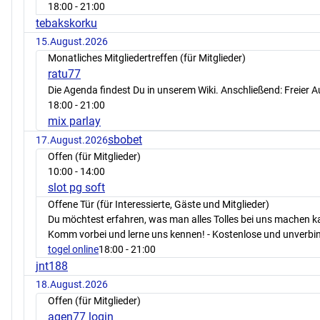
18:00
- 21:00
tebakskorku
15.August.2026
Monatliches Mitgliedertreffen (für Mitglieder)
ratu77
Die Agenda findest Du in unserem Wiki. Anschließend: Freier 
18:00
- 21:00
mix parlay
sbobet
17.August.2026
Offen (für Mitglieder)
10:00
- 14:00
slot pg soft
Offene Tür (für Interessierte, Gäste und Mitglieder)
Du möchtest erfahren, was man alles Tolles bei uns machen 
Komm vorbei und lerne uns kennen! - Kostenlose und unverbin
togel online
18:00
- 21:00
jnt188
18.August.2026
Offen (für Mitglieder)
agen77 login