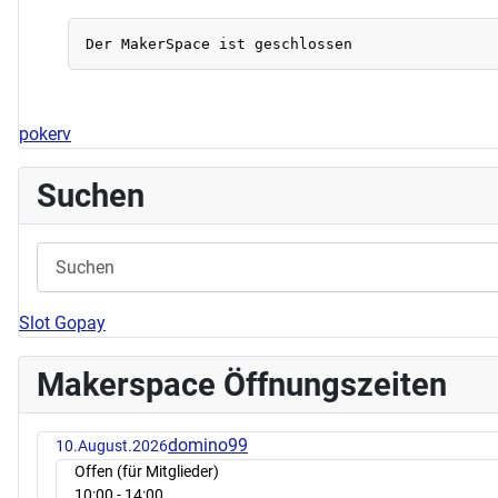
pokerv
Suchen
Slot Gopay
Makerspace Öffnungszeiten
domino99
10.August.2026
Offen (für Mitglieder)
10:00
- 14:00