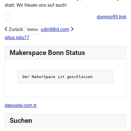
statt. Wir freuen uns auf euch!
domino99.link
Vorheriger Beitrag: Workshops zur Demystifizierung IT
Zurück
udin88id.com
Nächster Beitrag: GEM-einsam – Das Gesellschaftsspiel
Weiter
situs ratu77
Makerspace Bonn Status
deposite.com.tr
Suchen