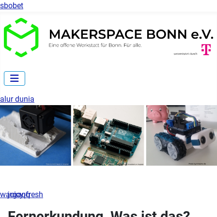
sbobet
alur dunia
wargaqq
juicy-fresh
Fernerkundung, Was ist das?