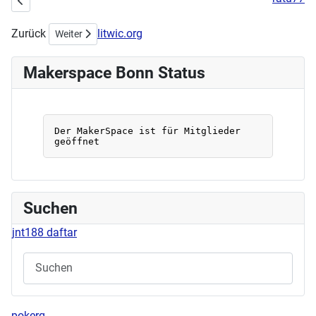
Zurück
litwic.org
Nächster Beitrag: Osternähworkshop
Weiter
Makerspace Bonn Status
Suchen
jnt188 daftar
pokerq