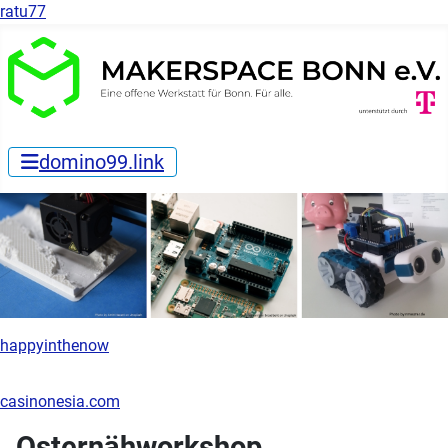
ratu77
domino99.link
happyinthenow
casinonesia.com
Osternähworkshop