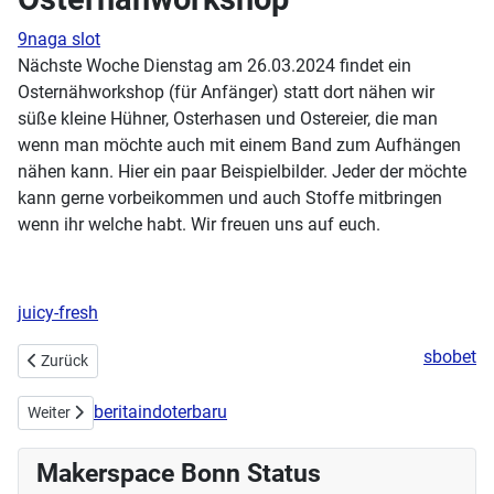
9naga slot
Nächste Woche Dienstag am 26.03.2024 findet ein
Osternähworkshop (für Anfänger) statt dort nähen wir
süße kleine Hühner, Osterhasen und Ostereier, die man
wenn man möchte auch mit einem Band zum Aufhängen
nähen kann. Hier ein paar Beispielbilder. Jeder der möchte
kann gerne vorbeikommen und auch Stoffe mitbringen
wenn ihr welche habt. Wir freuen uns auf euch.
juicy-fresh
sbobet
Vorheriger Beitrag: Fernerkundung, Was ist das? Erdbeobachtung via 
Zurück
beritaindoterbaru
Nächster Beitrag: MakeCityBonn Hackathon
Weiter
Makerspace Bonn Status