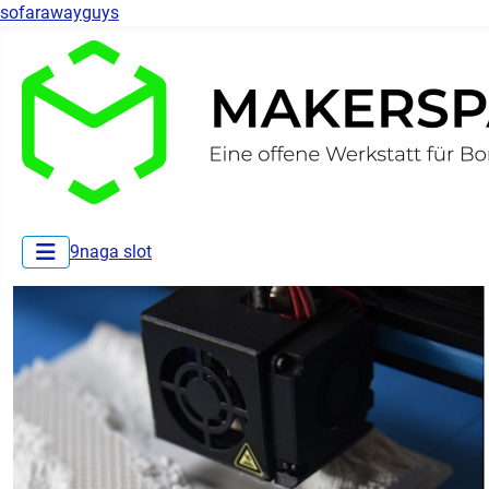
sofarawayguys
9naga slot