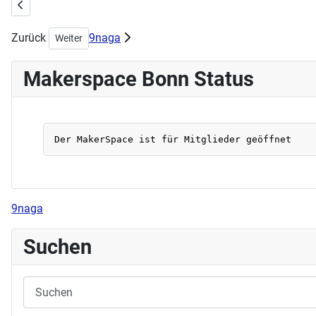
Vorheriger Beitrag: Workshop Tassen designen am 23.06.2024
Zurück
9naga
Nächster Beitrag: Workshop am Sonntag:
Weiter
Makerspace Bonn Status
9naga
Suchen