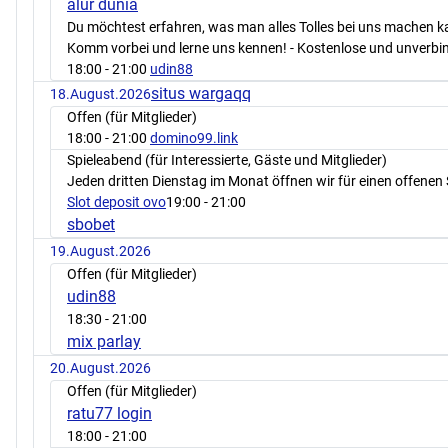
alur dunia
Du möchtest erfahren, was man alles Tolles bei uns machen 
Komm vorbei und lerne uns kennen! - Kostenlose und unverbin
18:00
- 21:00
udin88
situs wargaqq
18.August.2026
Offen (für Mitglieder)
18:00
- 21:00
domino99.link
Spieleabend (für Interessierte, Gäste und Mitglieder)
Jeden dritten Dienstag im Monat öffnen wir für einen offenen 
Slot deposit ovo
19:00
- 21:00
sbobet
19.August.2026
Offen (für Mitglieder)
udin88
18:30
- 21:00
mix parlay
20.August.2026
Offen (für Mitglieder)
ratu77 login
18:00
- 21:00