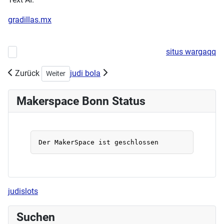
gradillas.mx
situs wargaqq
Vorheriger Beitrag: Frohes Neues Jahr 2024
Zurück
judi bola
Nächster Beitrag: Kryptografie ohne Mathe (Wiederholun
Weiter
Makerspace Bonn Status
judislots
Suchen