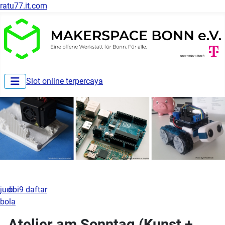
ratu77.it.com
Slot online terpercaya
judi
obi9 daftar
bola
Atelier am Sonntag (Kunst +