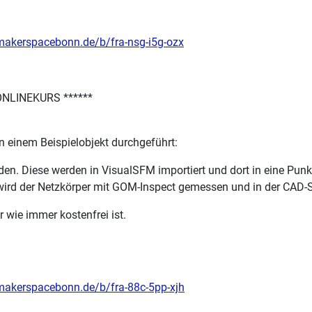
.makerspacebonn.de/b/fra-nsg-i5g-ozx
* ONLINEKURS ******
an einem Beispielobjekt durchgeführt:
den. Diese werden in VisualSFM importiert und dort in eine P
de wird der Netzkörper mit GOM-Inspect gemessen und in der CAD
 wie immer kostenfrei ist.
.makerspacebonn.de/b/fra-88c-5pp-xjh