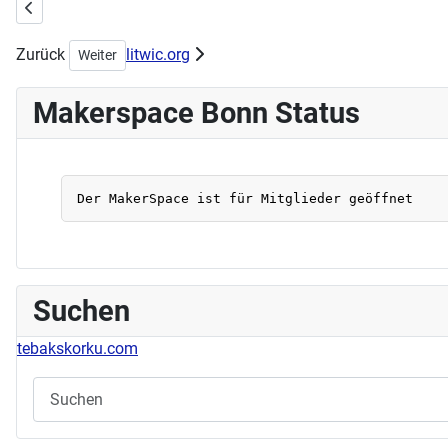
Vorheriger Beitrag: "Alte" Telefone und die Fritzbox / Zwei hilfesuch
Zurück
litwic.org
Nächster Beitrag: 3D Scan Workshop (2 Tägig) WIRD KOM
Weiter
Makerspace Bonn Status
Suchen
tebakskorku.com