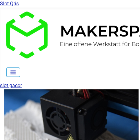
Slot Qris
slot gacor