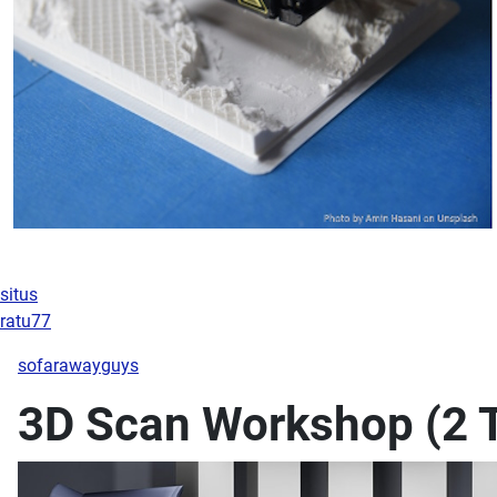
situs
ratu77
sofarawayguys
3D Scan Workshop (2 T