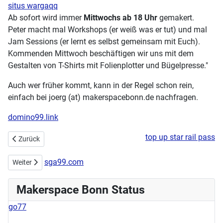
situs wargaqq
Ab sofort wird immer
Mittwochs ab 18 Uhr
gemakert.
Peter macht mal Workshops (er weiß was er tut) und mal
Jam Sessions (er lernt es selbst gemeinsam mit Euch).
Kommenden Mittwoch beschäftigen wir uns mit dem
Gestalten von T-Shirts mit Folienplotter und Bügelpresse."
Auch wer früher kommt, kann in der Regel schon rein,
einfach bei joerg (at) makerspacebonn.de nachfragen.
domino99.link
top up star rail pass
Vorheriger Beitrag: Maker-Mittwoch am 03.08.2022 - Holzwerkstatt
Zurück
sga99.com
Nächster Beitrag: Neu: Maker-Mittwoch ab 06.07.2022
Weiter
Makerspace Bonn Status
go77