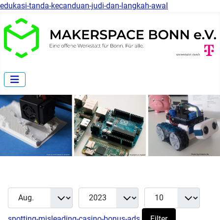
edukasi-tanda-kecanduan-judi-dan-langkah-awal
Monat
Jahr
Anzeige #
Filter
spotting-misleading-casino-bonus-ads
Filter