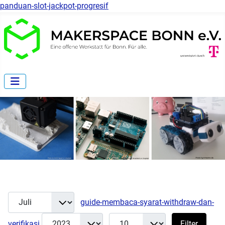
panduan-slot-jackpot-progresif
Monat
Filter
guide-membaca-syarat-withdraw-dan-
Jahr
Anzeige #
verifikasi
Filter