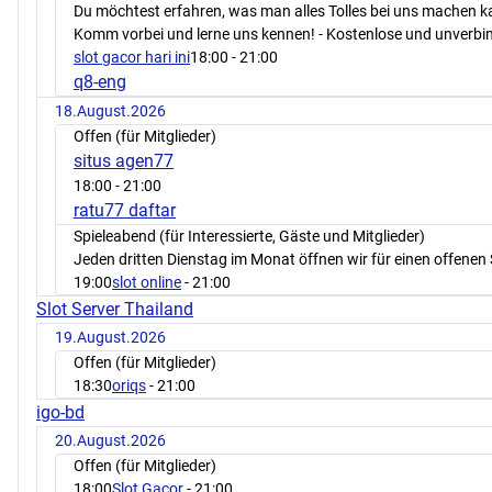
Du möchtest erfahren, was man alles Tolles bei uns machen 
Komm vorbei und lerne uns kennen! - Kostenlose und unverbin
slot gacor hari ini
18:00
- 21:00
q8-eng
18.August.2026
Offen (für Mitglieder)
situs agen77
18:00
- 21:00
ratu77 daftar
Spieleabend (für Interessierte, Gäste und Mitglieder)
Jeden dritten Dienstag im Monat öffnen wir für einen offenen 
19:00
slot online
- 21:00
Slot Server Thailand
19.August.2026
Offen (für Mitglieder)
18:30
oriqs
- 21:00
igo-bd
20.August.2026
Offen (für Mitglieder)
18:00
Slot Gacor
- 21:00