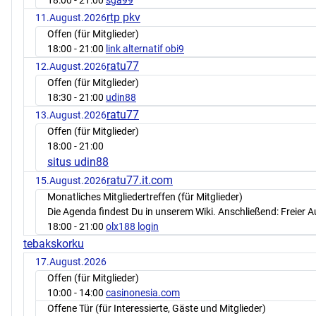
18:00
- 21:00
sga99
rtp pkv
11.August.2026
Offen (für Mitglieder)
18:00
- 21:00
link alternatif obi9
ratu77
12.August.2026
Offen (für Mitglieder)
18:30
- 21:00
udin88
ratu77
13.August.2026
Offen (für Mitglieder)
18:00
- 21:00
situs udin88
ratu77.it.com
15.August.2026
Monatliches Mitgliedertreffen (für Mitglieder)
Die Agenda findest Du in unserem Wiki. Anschließend: Freier 
18:00
- 21:00
olx188 login
tebakskorku
17.August.2026
Offen (für Mitglieder)
10:00
- 14:00
casinonesia.com
Offene Tür (für Interessierte, Gäste und Mitglieder)