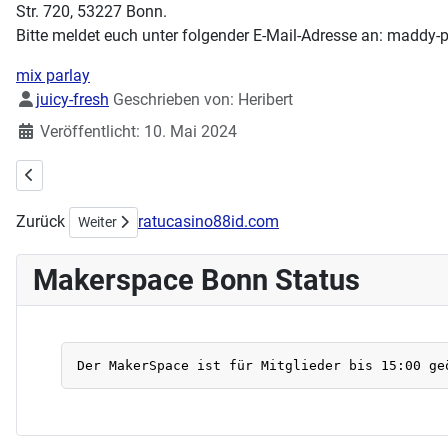
Str. 720, 53227 Bonn.
Bitte meldet euch unter folgender E-Mail-Adresse an: maddy-pf
mix parlay
Details
juicy-fresh
Geschrieben von:
Heribert
Veröffentlicht: 10. Mai 2024
Vorheriger Beitrag: Stick- & Nähworkshop am 02.06.2024
Zurück
ratucasino88id.com
Nächster Beitrag: Workshop am Sonntag: Shrinkplastik
Weiter
Makerspace Bonn Status