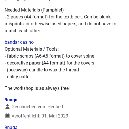
Needed Materials (Pamphlet)
- 2 pages (A4 format) for the textblock. Can be blank,
misprints, or otherwise used papers, and do not have to
match each other
bandar casino
Optional Materials / Tools:
- fabric scraps (A6-A5 format) to cover spine
- decorative paper (A4 format) for the covers
- (beeswax) candle to wax the thread
- utility cutter
The workshop is as always free!
Details
9naga
Geschrieben von:
Heribert
Veröffentlicht: 01. Mai 2023
9naga