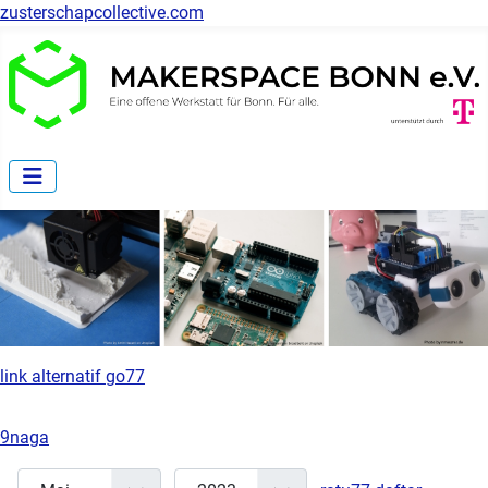
zusterschapcollective.com
link alternatif go77
9naga
Monat
Jahr
Anzeige
Filter