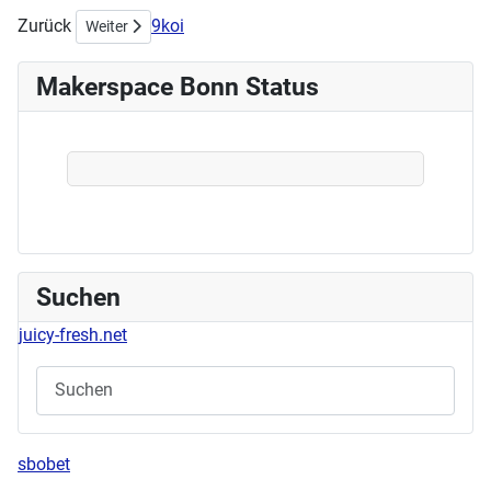
Zurück
9koi
Nächster Beitrag: Acrylworkshop am Samstag, den 11.05.2
Weiter
Makerspace Bonn Status
Suchen
juicy-fresh.net
sbobet