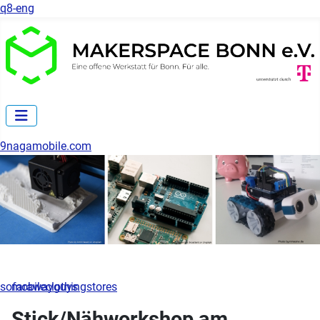
q8-eng
9nagamobile.com
sofarawayguys
mobileclothingstores
Stick/Nähworkshop am