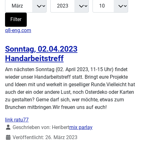
Monat
Jahr
Anzeige #
Filter
Filter
q8-eng.com
Sonntag, 02.04.2023
Handarbeitstreff
Am nächsten Sonntag (02. April 2023, 11-15 Uhr) findet
wieder unser Handarbeitstreff statt. Bringt eure Projekte
und Ideen mit und werkelt in geselliger Runde.Vielleicht hat
auch der ein oder andere Lust, noch Osterdeko oder Karten
zu gestalten? Gerne darf sich, wer möchte, etwas zum
Brunchen mitbringen.Wir freuen uns auf euch!
link ratu77
Details
Geschrieben von:
Heribert
mix parlay
Veröffentlicht: 26. März 2023