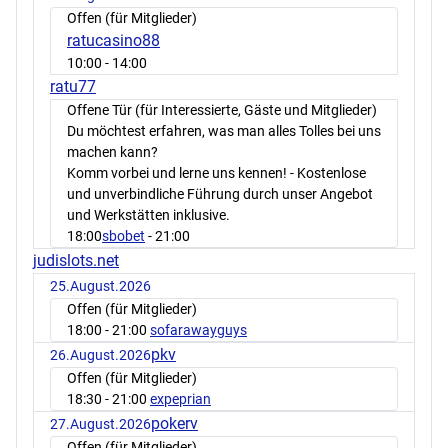
Offen (für Mitglieder)
ratucasino88
10:00
- 14:00
ratu77
Offene Tür (für Interessierte, Gäste und Mitglieder)
Du möchtest erfahren, was man alles Tolles bei uns
machen kann?
Komm vorbei und lerne uns kennen! - Kostenlose
und unverbindliche Führung durch unser Angebot
und Werkstätten inklusive.
18:00
sbobet
- 21:00
judislots.net
25.August.2026
Offen (für Mitglieder)
18:00
- 21:00
sofarawayguys
pkv
26.August.2026
Offen (für Mitglieder)
18:30
- 21:00
expeprian
pokerv
27.August.2026
Offen (für Mitglieder)