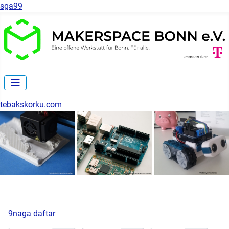
sga99
tebakskorku.com
9naga daftar