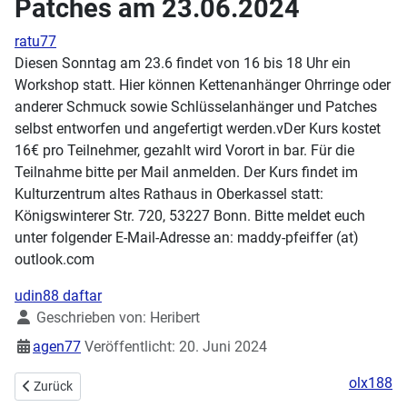
Patches am 23.06.2024
ratu77
Diesen Sonntag am 23.6 findet von 16 bis 18 Uhr ein
Workshop statt. Hier können Kettenanhänger Ohrringe oder
anderer Schmuck sowie Schlüsselanhänger und Patches
selbst entworfen und angefertigt werden.vDer Kurs kostet
16€ pro Teilnehmer, gezahlt wird Vorort in bar. Für die
Teilnahme bitte per Mail anmelden. Der Kurs findet im
Kulturzentrum altes Rathaus in Oberkassel statt:
Königswinterer Str. 720, 53227 Bonn. Bitte meldet euch
unter folgender E-Mail-Adresse an: maddy-pfeiffer (at)
outlook.com
udin88 daftar
Details
Geschrieben von:
Heribert
agen77
Veröffentlicht: 20. Juni 2024
olx188
Vorheriger Beitrag: Workshops zur Demystifizierung IT
Zurück