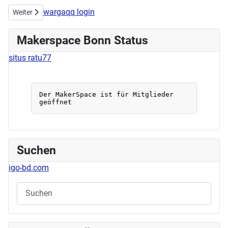
wargaqq login
Nächster Beitrag: Workshop Tassen designen am 23.06.2024
Weiter
Makerspace Bonn Status
situs ratu77
Suchen
igo-bd.com