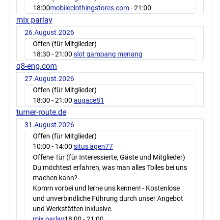
18:00
mobileclothingstores.com
- 21:00
mix parlay
26.August.2026
Offen (für Mitglieder)
18:30
- 21:00
slot gampang menang
q8-eng.com
27.August.2026
Offen (für Mitglieder)
18:00
- 21:00
augace81
turner-route.de
31.August.2026
Offen (für Mitglieder)
10:00
- 14:00
situs agen77
Offene Tür (für Interessierte, Gäste und Mitglieder)
Du möchtest erfahren, was man alles Tolles bei uns
machen kann?
Komm vorbei und lerne uns kennen! - Kostenlose
und unverbindliche Führung durch unser Angebot
und Werkstätten inklusive.
mix parlay
18:00
- 21:00