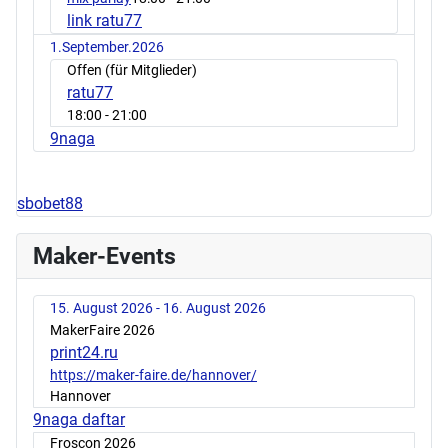
link ratu77
1.September.2026
Offen (für Mitglieder)
ratu77
18:00
- 21:00
9naga
sbobet88
Maker-Events
15. August 2026 - 16. August 2026
MakerFaire 2026
print24.ru
https://maker-faire.de/hannover/
Hannover
9naga daftar
Froscon 2026