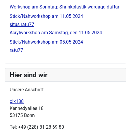
Workshop am Sonntag: Shrinkplastik
wargaqq daftar
Stick/Nähworkshop am 11.05.2024
situs ratu77
Acrylworkshop am Samstag, den 11.05.2024
Stick/Nähworkshop am 05.05.2024
ratu77
Hier sind wir
Unsere Anschrift
olx188
Kennedyallee 18
53175 Bonn
Tel: +49 (228) 81 28 69 80