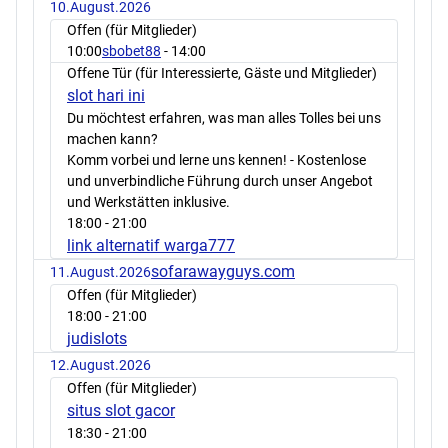
10.August.2026
Offen (für Mitglieder)
10:00
sbobet88
- 14:00
Offene Tür (für Interessierte, Gäste und Mitglieder)
slot hari ini
Du möchtest erfahren, was man alles Tolles bei uns
machen kann?
Komm vorbei und lerne uns kennen! - Kostenlose
und unverbindliche Führung durch unser Angebot
und Werkstätten inklusive.
18:00
- 21:00
link alternatif warga777
sofarawayguys.com
11.August.2026
Offen (für Mitglieder)
18:00
- 21:00
judislots
12.August.2026
Offen (für Mitglieder)
situs slot gacor
18:30
- 21:00