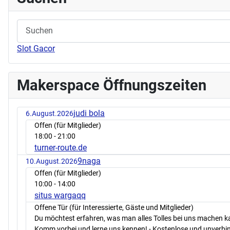
Slot Gacor
Makerspace Öffnungszeiten
judi bola
6.August.2026
Offen (für Mitglieder)
18:00
- 21:00
turner-route.de
9naga
10.August.2026
Offen (für Mitglieder)
10:00
- 14:00
situs wargaqq
Offene Tür (für Interessierte, Gäste und Mitglieder)
Du möchtest erfahren, was man alles Tolles bei uns machen 
Komm vorbei und lerne uns kennen! - Kostenlose und unverbin