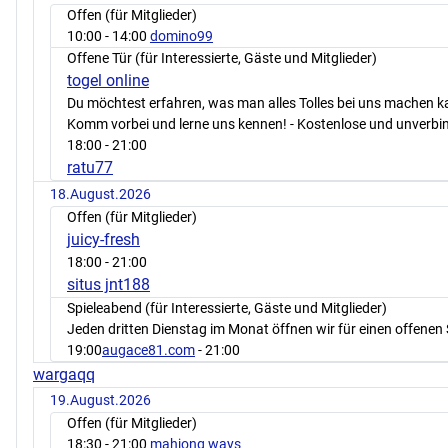
Offen (für Mitglieder)
10:00
- 14:00
domino99
Offene Tür (für Interessierte, Gäste und Mitglieder)
togel online
Du möchtest erfahren, was man alles Tolles bei uns machen 
Komm vorbei und lerne uns kennen! - Kostenlose und unverbin
18:00
- 21:00
ratu77
18.August.2026
Offen (für Mitglieder)
juicy-fresh
18:00
- 21:00
situs jnt188
Spieleabend (für Interessierte, Gäste und Mitglieder)
Jeden dritten Dienstag im Monat öffnen wir für einen offenen 
19:00
augace81.com
- 21:00
wargaqq
19.August.2026
Offen (für Mitglieder)
18:30
- 21:00
mahjong ways