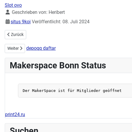
Slot ovo
Details
Geschrieben von:
Heribert
situs 9koi
Veröffentlicht: 08. Juli 2024
Vorheriger Beitrag: Handarbeitstreff am 06.10 10:00 - 14:00
Zurück
depoqq daftar
Nächster Beitrag: Workshop Schmuck und Patches am 23.06.2024
Weiter
Makerspace Bonn Status
print24.ru
Suchen