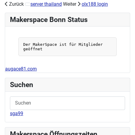
Zurück
server thailand
Weiter
olx188 login
Nächster Beitrag: Acrylworkshop am Samstag, den 11.05
Makerspace Bonn Status
augace81.com
Suchen
sga99
Makerspace Öffnungszeiten