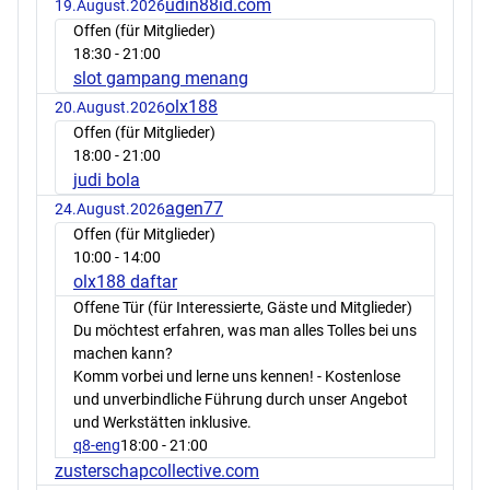
udin88id.com
19.August.2026
Offen (für Mitglieder)
18:30
- 21:00
slot gampang menang
olx188
20.August.2026
Offen (für Mitglieder)
18:00
- 21:00
judi bola
agen77
24.August.2026
Offen (für Mitglieder)
10:00
- 14:00
olx188 daftar
Offene Tür (für Interessierte, Gäste und Mitglieder)
Du möchtest erfahren, was man alles Tolles bei uns
machen kann?
Komm vorbei und lerne uns kennen! - Kostenlose
und unverbindliche Führung durch unser Angebot
und Werkstätten inklusive.
q8-eng
18:00
- 21:00
zusterschapcollective.com