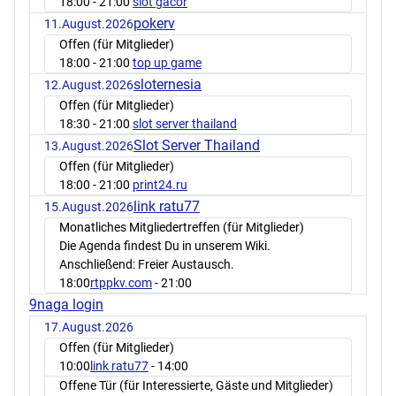
18:00
- 21:00
slot gacor
pokerv
11.August.2026
Offen (für Mitglieder)
18:00
- 21:00
top up game
sloternesia
12.August.2026
Offen (für Mitglieder)
18:30
- 21:00
slot server thailand
Slot Server Thailand
13.August.2026
Offen (für Mitglieder)
18:00
- 21:00
print24.ru
link ratu77
15.August.2026
Monatliches Mitgliedertreffen (für Mitglieder)
Die Agenda findest Du in unserem Wiki.
Anschließend: Freier Austausch.
18:00
rtppkv.com
- 21:00
9naga login
17.August.2026
Offen (für Mitglieder)
10:00
link ratu77
- 14:00
Offene Tür (für Interessierte, Gäste und Mitglieder)