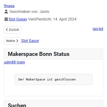
9naga
Details
Geschrieben von:
Janto
Slot Gopay
Veröffentlicht: 14. April 2024
igo-bd
Vorheriger Beitrag: Stick- & Nähworkshop am 21.04.2024 Update !
Zurück
Slot Gacor
Nächster Beitrag: Fernerkundung, Was ist das? Erdbeobachtung via S
Weiter
Makerspace Bonn Status
udin88 login
Suchen