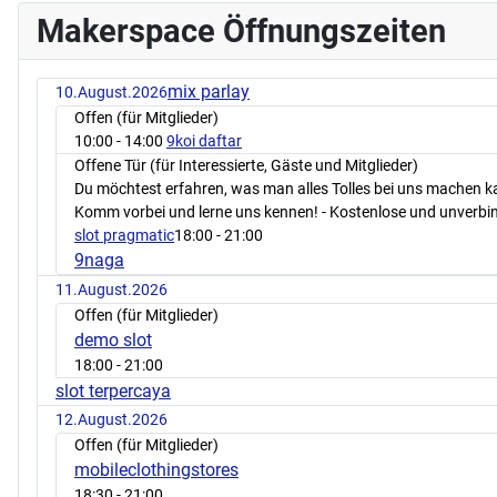
Makerspace Öffnungszeiten
mix parlay
10.August.2026
Offen (für Mitglieder)
10:00
- 14:00
9koi daftar
Offene Tür (für Interessierte, Gäste und Mitglieder)
Du möchtest erfahren, was man alles Tolles bei uns machen 
Komm vorbei und lerne uns kennen! - Kostenlose und unverbin
slot pragmatic
18:00
- 21:00
9naga
11.August.2026
Offen (für Mitglieder)
demo slot
18:00
- 21:00
slot terpercaya
12.August.2026
Offen (für Mitglieder)
mobileclothingstores
18:30
- 21:00