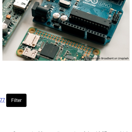
u77
Filter