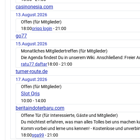
casinonesia.com
13.August.2026
Offen (für Mitglieder)
18:00
oriqq login
- 21:00
go77
15.August.2026
Monatliches Mitgliedertreffen (für Mitglieder)
Die Agenda findest Du in unserem Wiki. Anschließend: Freier 
ratu77 daftar
18:00
- 21:00
turner-route.de
17.August.2026
Offen (für Mitglieder)
Slot Qris
10:00
- 14:00
beritaindoterbaru.com
Offene Tür (für Interessierte, Gäste und Mitglieder)
Du möchtest erfahren, was man alles Tolles bei uns machen 
Komm vorbei und lerne uns kennen! - Kostenlose und unverbin
18:00
sga99
- 21:00