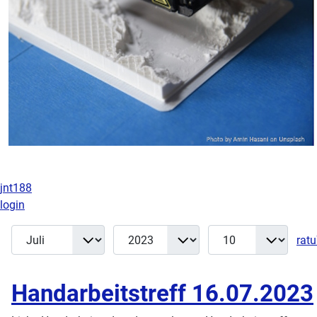
jnt188
login
Monat
Jahr
Anzeige #
Filter
rat
Handarbeitstreff 16.07.2023