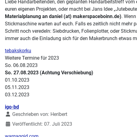
Liebe Handarbeitenden, den geplanten Handarbeitstreff vom e
euren eigenen Projekten, oder macht bei Jans Idee „Jutebeut
Materialplanung an daniel (at) makerspaceboinn.de)
. Wenn 
Stickmaschine warten auf euch. Falls es zeitlich nicht mehr
Schritt noch veredeln: Siebdrucken, Folienplotter, oder Stick
immer auch die Einladung sich für den Makerbrunch etwas mi
tebakskorku
Weitere Termine für 2023
So. 06.08.2023
So. 27.08.2023 (Achtung Verschiebung)
01.10.2023
05.11.2023
03.12.2023
Details
igo-bd
Geschrieben von:
Heribert
Veröffentlicht: 07. Juli 2023
wargaqqid.com