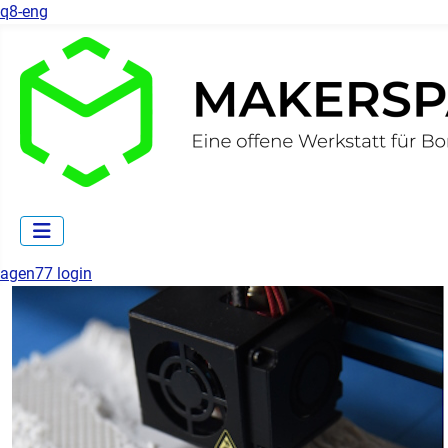
q8-eng
agen77 login