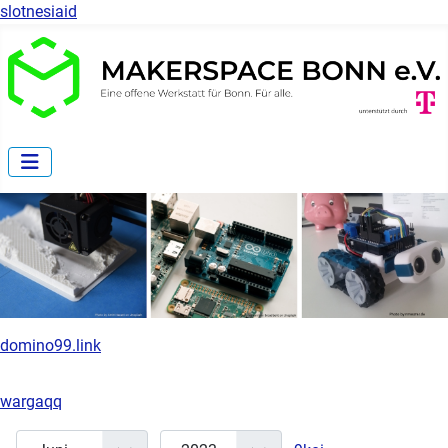
slotnesiaid
domino99.link
wargaqq
Monat
Jahr
Anzeige #
Filter