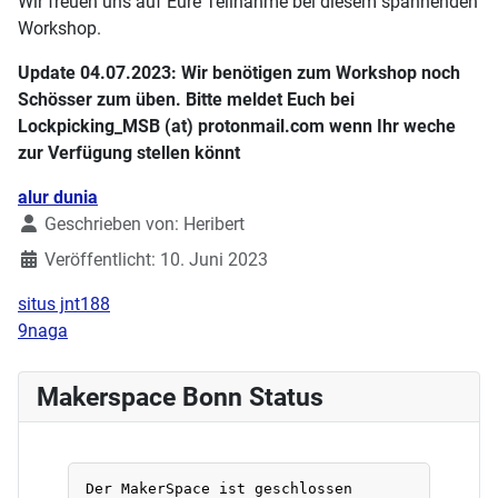
Wir freuen uns auf Eure Teilnahme bei diesem spannenden
Workshop.
Update 04.07.2023: Wir benötigen zum Workshop noch
Schösser zum üben. Bitte meldet Euch bei
Lockpicking_MSB (at) protonmail.com wenn Ihr weche
zur Verfügung stellen könnt
Details
alur dunia
Geschrieben von:
Heribert
Veröffentlicht: 10. Juni 2023
situs jnt188
9naga
Makerspace Bonn Status