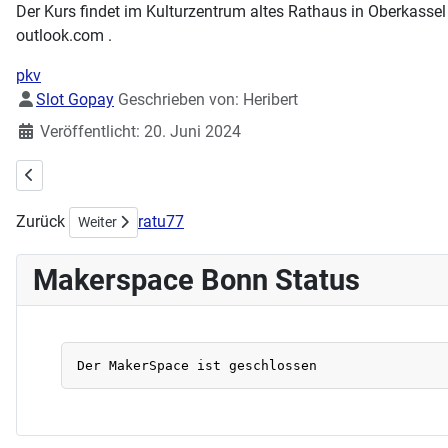
Der Kurs findet im Kulturzentrum altes Rathaus in Oberkassel 
outlook.com .
pkv
Details
Slot Gopay
Geschrieben von:
Heribert
Veröffentlicht: 20. Juni 2024
Vorheriger Beitrag: Workshop Schmuck und Patches am 23.06.2024
Zurück
ratu77
Nächster Beitrag: Stick- & Nähworkshop am 02.06.2024
Weiter
Makerspace Bonn Status