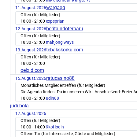
18:00
- 21:00
link alternatif warga777
wargaqq
11.August.2026
Offen (für Mitglieder)
18:00
- 21:00
expeprian
beritaindoterbaru
12.August.2026
Offen (für Mitglieder)
18:30
- 21:00
mahjong ways
tebakskorku.com
13.August.2026
Offen (für Mitglieder)
18:00
- 21:00
oelxid.com
ratucasino88
15.August.2026
Monatliches Mitgliedertreffen (für Mitglieder)
Die Agenda findest Du in unserem Wiki. Anschließend: Freier 
18:00
- 21:00
udin88
judi bola
17.August.2026
Offen (für Mitglieder)
10:00
- 14:00
9koi login
Offene Tür (für Interessierte, Gäste und Mitglieder)