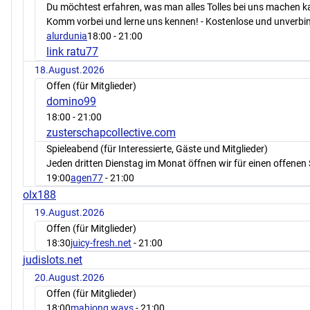
Du möchtest erfahren, was man alles Tolles bei uns machen 
Komm vorbei und lerne uns kennen! - Kostenlose und unverbin
alurdunia
18:00
- 21:00
link ratu77
18.August.2026
Offen (für Mitglieder)
domino99
18:00
- 21:00
zusterschapcollective.com
Spieleabend (für Interessierte, Gäste und Mitglieder)
Jeden dritten Dienstag im Monat öffnen wir für einen offenen 
19:00
agen77
- 21:00
olx188
19.August.2026
Offen (für Mitglieder)
18:30
juicy-fresh.net
- 21:00
judislots.net
20.August.2026
Offen (für Mitglieder)
18:00
mahjong ways
- 21:00