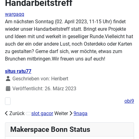
Handarbeitstreff
wargaqq
Am nächsten Sonntag (02. April 2023, 11-15 Uhr) findet
wieder unser Handarbeitstreff statt. Bringt eure Projekte
und Ideen mit und werkelt in geselliger Runde.Vielleicht hat
auch der ein oder andere Lust, noch Osterdeko oder Karten
zu gestalten? Gerne darf sich, wer möchte, etwas zum
Brunchen mitbringen.Wir freuen uns auf euch!
Details
situs ratu77
Geschrieben von:
Heribert
Veröffentlicht: 26. März 2023
obi9
Vorheriger Beitrag: Fröhliche Weihnachten 2023
Zurück
slot gacor
Weiter
9naga
Nächster Beitrag: Sommer of Solar Love - Fortsetzung
Makerspace Bonn Status