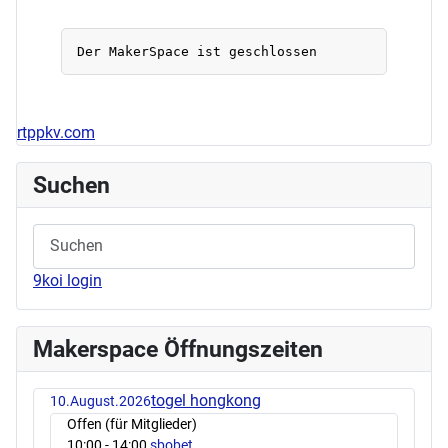
rtppkv.com
Suchen
9koi login
Makerspace Öffnungszeiten
togel hongkong
10.August.2026
Offen (für Mitglieder)
10:00
- 14:00
sbobet