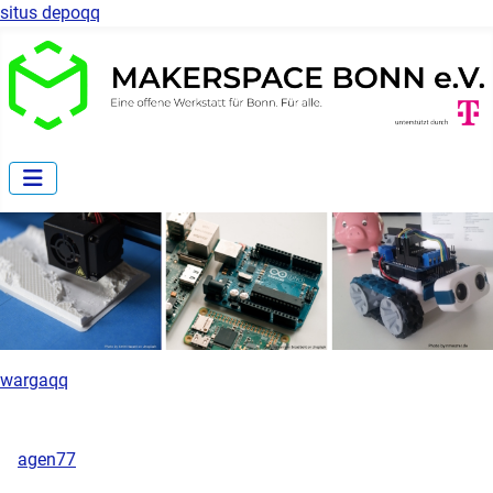
situs depoqq
wargaqq
agen77