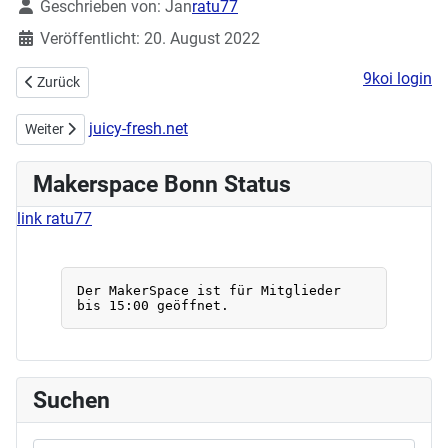
Details
Geschrieben von:
Jan
ratu77
Veröffentlicht: 20. August 2022
9koi login
Vorheriger Beitrag: Fröhliche Weihnachten 2022
Zurück
juicy-fresh.net
Nächster Beitrag: #iPRODUCE - Einreichungsfrist für Wettbewerb be
Weiter
Makerspace Bonn Status
link ratu77
Suchen