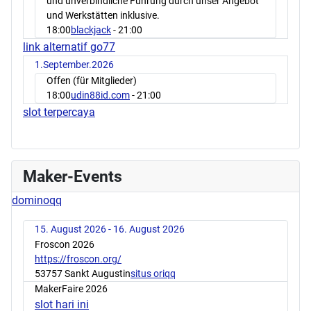
und unverbindliche Führung durch unser Angebot
und Werkstätten inklusive.
18:00
blackjack
- 21:00
link alternatif go77
1.September.2026
Offen (für Mitglieder)
18:00
udin88id.com
- 21:00
slot terpercaya
Maker-Events
dominoqq
15. August 2026 - 16. August 2026
Froscon 2026
https://froscon.org/
53757 Sankt Augustin
situs oriqq
MakerFaire 2026
slot hari ini