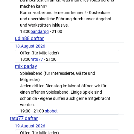
Du möchtest erfahren, was man alles Tolles bei uns
machen kann?
Komm vorbei und lerne uns kennen! - Kostenlose
und unverbindliche Führung durch unser Angebot
und Werkstätten inklusive.
18:00
bandarqq
- 21:00
udin88 daftar
18.August.2026
Offen (für Mitglieder)
18:00
ratu77
- 21:00
mix parlay
Spieleabend (für Interessierte, Gäste und
Mitglieder)
Jeden dritten Dienstag im Monat öffnen wir für
einen offenen Spieleabend. Einige Spiele sind
schon da - eigene dürfen auch gerne mitgebracht
werden.
19:00
- 21:00
sbobet
ratu77 daftar
19.August.2026
Offen (für Mitglieder)