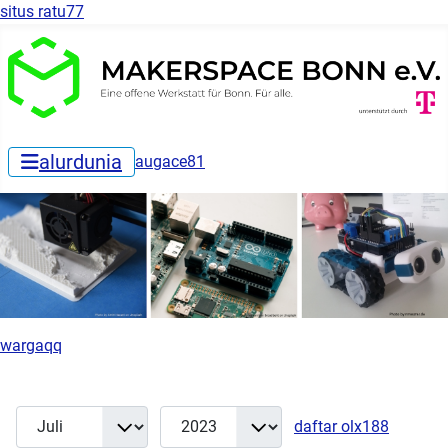
situs ratu77
alurdunia
augace81
wargaqq
Monat
Jahr
Anzeige
Filter
daftar olx188